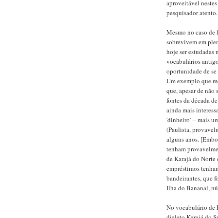
aproveitável nestes
pesquisador atento.
Mesmo no caso de 
sobrevivem em ple
hoje ser estudadas 
vocabulários antig
oportunidade de se 
Um exemplo que me
que, apesar de não 
fontes da década d
ainda mais interess
'dinheiro' -- mais 
(Paulista, provave
alguns anos. [Embo
tenham provavelment
de Karajá do Norte 
empréstimos tenham
bandeirantes, que f
Ilha do Bananal, nú
No vocabulário de 
dialeto Karajá do S