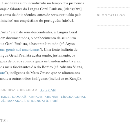
 Caso tenha sido introduzido no tempo dos primeiros
arajá e falantes da Língua Geral Paulista, [ĩɗadʒu'wa]
r cerca de dois séculos, antes de ser substituído pela
BLOGCATALOG
dinheiro', um empréstimo do português: [nie'ru].
Costa" e um de seus descendentes, a Língua Geral
bem documentados, o conhecimento de seu outro
ua Geral Paulista, é bastante limitado (cf. Aryon
uas gerais sul-americanas
"). Uma fonte indireta de
ngua Geral Paulista acaba sendo, justamente, os
guas de povos com os quais os bandeirantes tiveram
os mais fascinantes é o do Boróro (cf. Adriana Viana,
roro
"), indígenas de Mato Grosso que se aliaram aos
bate a outras tribos indígenas (inclusive os Karajá).
RDO RIVAIL RIBEIRO
AT
10:30 AM
TIMOS
,
KAMAKÃ
,
KARAJÁ
,
KRENÁK
,
LÍNGUA GERAL
-JÊ
,
MAXAKALÍ
,
NHEENGATÚ
,
PURÍ
TS: