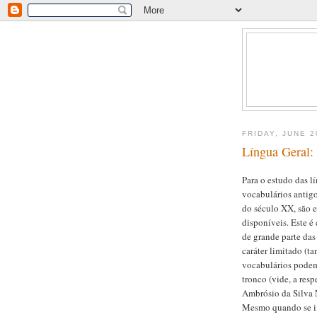
FRIDAY, JUNE 2
Língua Geral:
Para o estudo das lí
vocabulários antig
do século XX, são e
disponíveis. Este é 
de grande parte das
caráter limitado (ta
vocabulários podem
tronco (vide, a resp
Ambrósio da Silva N
Mesmo quando se im