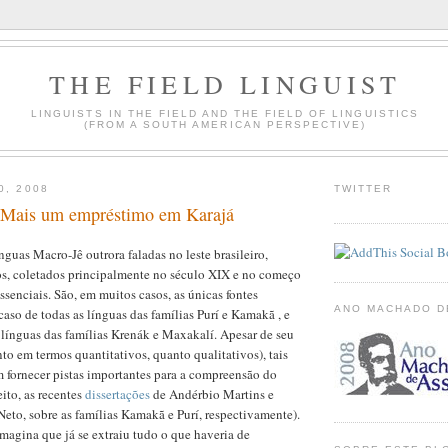
THE FIELD LINGUIST
LINGUISTS IN THE FIELD AND THE FIELD OF LINGUISTICS
(FROM A SOUTH AMERICAN PERSPECTIVE)
0, 2008
TWITTER
 Mais um empréstimo em Karajá
nguas Macro-Jê outrora faladas no leste brasileiro,
os, coletados principalmente no século XIX e no começo
ssenciais. São, em muitos casos, as únicas fontes
ANO MACHADO D
caso de todas as línguas das famílias Purí e Kamakã , e
 línguas das famílias Krenák e Maxakalí. Apesar de seu
nto em termos quantitativos, quanto qualitativos), tais
 fornecer pistas importantes para a compreensão do
eito, as recentes
dissertações
de Andérbio Martins e
eto, sobre as famílias Kamakã e Purí, respectivamente).
agina que já se extraiu tudo o que haveria de