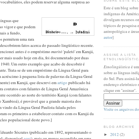
SOBRE ESTE BL
 vocabulários, eles podem reservar alguma surpresa ao
Este é um blog sobre 
indígenas da América
divulgam recursos on
línguas que
tópicos de pesquisa 
no vigor e que podem
antropológica e áreas 
mais a fundo,
autor
]
os permitem uma rara
descobrirem fatos acerca do passado lingüístico recente.
ncionei antes é o empréstimo
maritó
'paletó' em Karajá,
ASSINE A LISTA
ser mais usado hoje em dia, foi documentado por duas
ETNOLINGÜÍSTI
e 1940. Um outro exemplo que acabo de descobrir é
Etnolingüística
é uma
ante. Trata-se de um empréstimo da Língua Geral para
sobre as línguas ind
um acréscimo à pequena lista de palavras da Língua Geral
do Sul. Para assiná-la
lmente) em Karajá, que descrevi em
artigo
publicado há
endereço eletrônico 
ra contatos com falantes de Língua Geral Amazônica
clique em "assinar".
e ocorrido ao norte do território Karajá (com falantes
e Xambioá), é provável que a grande maioria dos
 vindo da Língua Geral Paulista falada pelos
Visite os arquivos d
oram os primeiros a estabelecer contato com os Karajá da
cleo populacional deste povo.]
BLOG ARCHIVE
Eduardo Sócrates (publicado em 1892, representando o
2012
(2)
►
ul; disponível
aqui
), mais ou menos escondido em uma