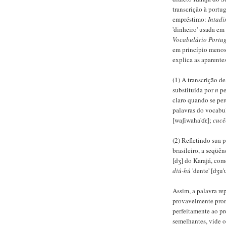
transcrição à portug
empréstimo:
Intadi
'dinheiro' usada e
Vocabulário Portug
em princípio menos
explica as aparente
(1) A transcrição d
substituída por
n
pe
claro quando se per
palavras do vocabu
[waʃiwaha'ɗɛ];
cucê
(2) Refletindo sua 
brasileiro, a seqüê
[dʒ] do Karajá, co
diú-hú
'dente' [dʒu'
Assim, a palavra r
provavelmente pron
perfeitamente ao pr
semelhantes, vide os