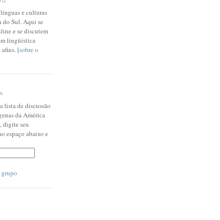
OG
línguas e culturas
 do Sul. Aqui se
line e se discutem
em lingüística
afins. [
sobre o
CA
 lista de discussão
ígenas da América
, digite seu
no espaço abaixo e
o grupo