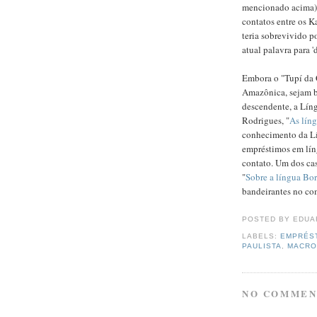
mencionado acima).
contatos entre os K
teria sobrevivido po
atual palavra para '
Embora o "Tupí da 
Amazônica, sejam 
descendente, a Líng
Rodrigues, "
As líng
conhecimento da Lí
empréstimos em lín
contato. Um dos cas
"
Sobre a língua Bo
bandeirantes no com
POSTED BY
EDUA
LABELS:
EMPRÉS
PAULISTA
,
MACRO
NO COMMEN