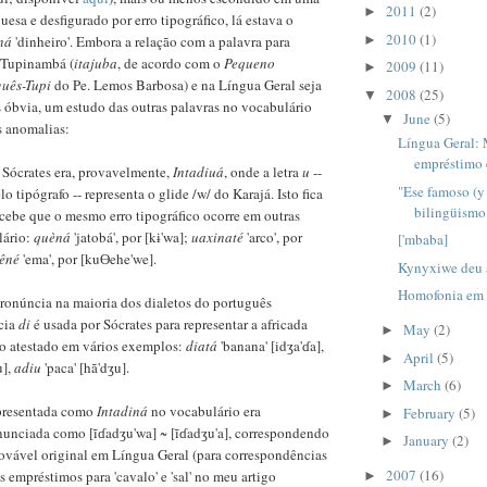
2011
(2)
►
uesa e desfigurado por erro tipográfico, lá estava o
2010
(1)
►
ná
'dinheiro'. Embora a relação com a palavra para
m Tupinambá (
itajuba
, de acordo com o
Pequeno
2009
(11)
►
uês-Tupi
do Pe. Lemos Barbosa) e na Língua Geral seja
2008
(25)
▼
 óbvia, um estudo das outras palavras no vocabulário
June
(5)
▼
s anomalias:
Língua Geral:
empréstimo 
e Sócrates era, provavelmente,
Intadiuá
, onde a letra
u
--
"Ese famoso (y
lo tipógrafo -- representa o glide /w/ do Karajá. Isto fica
bilingüismo
cebe que o mesmo erro tipográfico ocorre em outras
lário:
quèná
'jatobá', por [kɨ'wa];
uaxinaté
'arco', por
['mbaba]
êné
'ema', por [kuƟehe'we].
Kynyxiwe deu
Homofonia em
pronúncia na maioria dos dialetos do português
ncia
di
é usada por Sócrates para representar a africada
May
(2)
►
mo atestado em vários exemplos:
diatá
'banana' [idʒa'ɗa],
April
(5)
►
u],
adiu
'paca' [hã'dʒu].
March
(6)
►
epresentada como
Intadiná
no vocabulário era
February
(5)
►
unciada como [ĩɗadʒu'wa] ~ [ĩɗadʒu'a], correspondendo
January
(2)
►
ovável original em Língua Geral (para correspondências
2007
(16)
 empréstimos para 'cavalo' e 'sal' no meu artigo
►